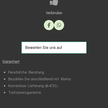
Verbinden
F
W
a
h
c
a
e
t
b
s
o
A
o
p
k
p
Garantiert
Persönliche Beratung
Bezahlen Sie anschließend mit Klarna
Kostenlose Lieferung ab €50,-
Tiefstpreisgarantie