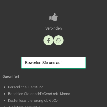
Verbinden
F
W
a
h
c
a
e
t
b
s
o
A
o
p
k
p
Garantiert
Persönliche Beratung
Bezahlen Sie anschließend mit Klarna
Kostenlose Lieferung ab €50,-
Tiefstpreisgarantie