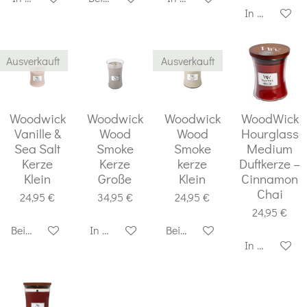
In den Ware
Ausverkauft
Ausverkauft
Woodwick
Woodwick
Woodwick
WoodWick
Vanille &
Wood
Wood
Hourglass
Sea Salt
Smoke
Smoke
Medium
Kerze
Kerze
kerze
Duftkerze –
Klein
Große
Klein
Cinnamon
Chai
24,95 €
34,95 €
24,95 €
24,95 €
Bei Verfügbarkeit benachrichtigen
In den Warenkorb
Bei Verfügbarkeit benachricht
In den Ware