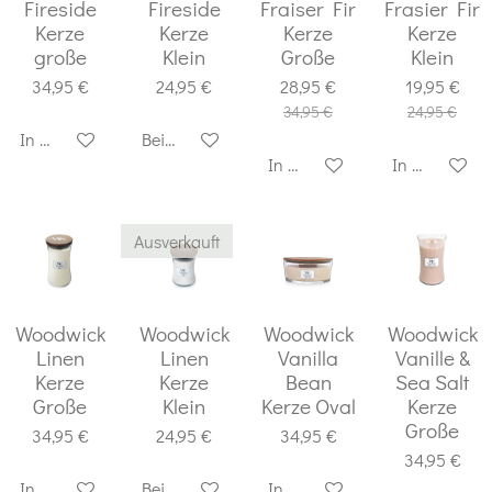
Fireside
Fireside
Fraiser Fir
Frasier Fir
Kerze
Kerze
Kerze
Kerze
große
Klein
Große
Klein
34,95 €
24,95 €
28,95 €
19,95 €
34,95 €
24,95 €
In den Warenkorb
Bei Verfügbarkeit benachrichtigen
In den Warenkorb
In den Ware
Ausverkauft
Woodwick
Woodwick
Woodwick
Woodwick
Linen
Linen
Vanilla
Vanille &
Kerze
Kerze
Bean
Sea Salt
Große
Klein
Kerze Oval
Kerze
Große
34,95 €
24,95 €
34,95 €
34,95 €
In den Warenkorb
Bei Verfügbarkeit benachrichtigen
In den Warenkorb