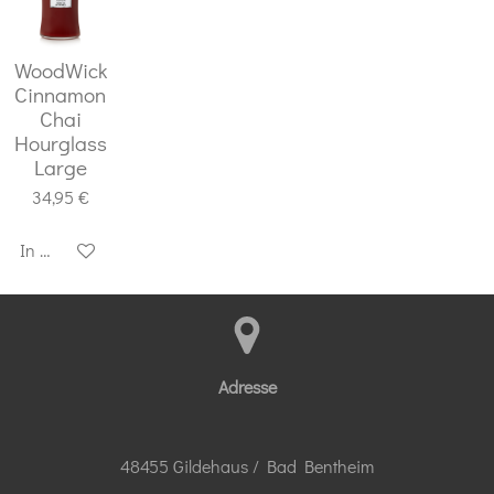
WoodWick
Cinnamon
Chai
Hourglass
Large
34,95 €
In den Warenkorb
Adresse
48455 Gildehaus / Bad Bentheim