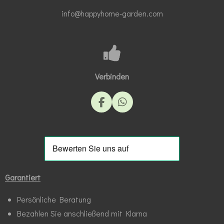
info@happyhome-garden.com
Verbinden
F
W
a
h
c
a
e
t
b
s
o
A
o
p
k
p
Garantiert
Persönliche Beratung
Bezahlen Sie anschließend mit Klarna