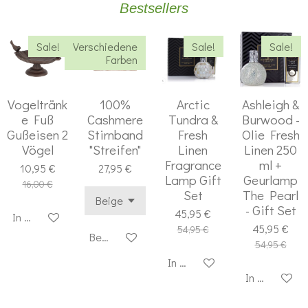
Bestsellers
Sale!
Verschiedene
Sale!
Sale!
Farben
Vogeltränk
100%
Arctic
Ashleigh &
e Fuß
Cashmere
Tundra &
Burwood -
Gußeisen 2
Stirnband
Fresh
Olie Fresh
Vögel
"Streifen"
Linen
Linen 250
Fragrance
ml +
10,95 €
27,95 €
Lamp Gift
Geurlamp
16,00 €
Set
The Pearl
- Gift Set
45,95 €
In den Warenkorb
45,95 €
54,95 €
Bei Verfügbarkeit benachrichtigen
54,95 €
In den Warenkorb
In den Waren