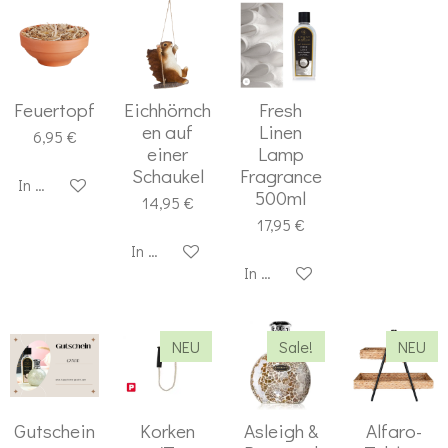
Feuertopf
Eichhörnch
Fresh
en auf
Linen
6,95 €
einer
Lamp
Schaukel
Fragrance
In den Warenkorb
500ml
14,95 €
17,95 €
In den Warenkorb
In den Warenkorb
NEU
Sale!
NEU
Gutschein
Korken
Asleigh &
Alfaro-