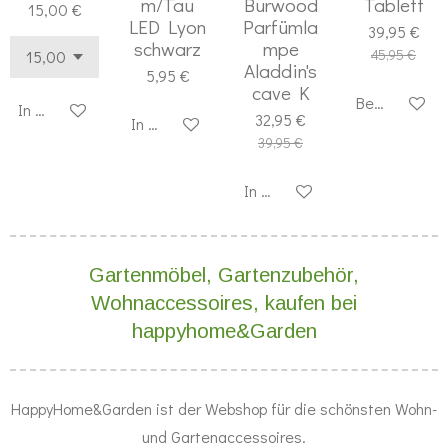
m/Tau
Burwood
Tablett
15,00 €
LED Lyon
Parfümla
39,95 €
schwarz
mpe
45,95 €
Aladdin's
5,95 €
cave K
Bei Verfügba
In den Warenkorb
32,95 €
In den Warenkorb
39,95 €
In den Warenkorb
Gartenmöbel, Gartenzubehör,
Wohnaccessoires, kaufen bei
happyhome&Garden
HappyHome&Garden ist der Webshop für die schönsten Wohn-
und Gartenaccessoires.