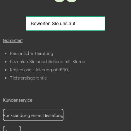
a
h
c
a
e
t
b
s
o
A
o
p
k
p
Garantiert
Persönliche Beratung
Bezahlen Sie anschließend mit Klarna
Kostenlose Lieferung ab €50,-
Tiefstpreisgarantie
Kundenservice
Rücksendung einer Bestellung