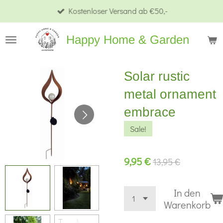
Kostenloser Versand ab €50,-
Zum
Hauptinhalt
Happy Home & Garden
springen
Solar rustic
metal ornament
embrace
Sale!
9,95 €
13,95 €
In den
Warenkorb