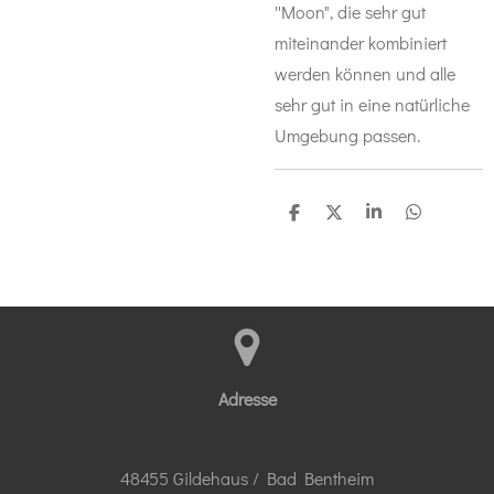
''Moon", die sehr gut
miteinander kombiniert
werden können und alle
sehr gut in eine natürliche
Umgebung passen.
T
T
T
T
e
e
e
e
i
i
i
i
l
l
l
l
e
e
e
e
n
n
n
n
Adresse
48455 Gildehaus / Bad Bentheim