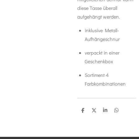
diese Tasse überall
aufgehängt werden.
inklusive Metall-
Aufhängeschnur
verpackt in einer
Geschenkbox
Sortiment 4
Farbkombinationen
T
T
T
T
e
e
e
e
i
i
i
i
l
l
l
l
e
e
e
e
n
n
n
n