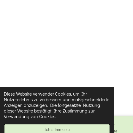
n
0
8
5
7
1
4
2
8
5
7
1
4
Diese Website verwendet Cookies, um Ihr
Nutzererlebnis zu verbessern und maßgeschneiderte
3
Anzeigen anzuzeigen. Die fortgesetzte Nutzung
S
dieser Website bestätigt Ihre Zustimmung zur
Verwendung von Cookies.
t
e
Ich stimme zu
E-Mail
Karte