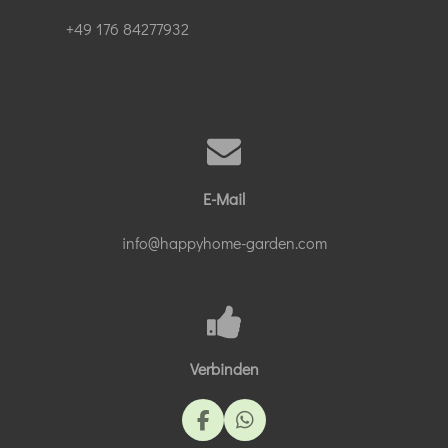
+49 176 84277932
E-Mail
info@happyhome-garden.com
Verbinden
F
W
a
h