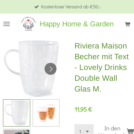
Kostenloser Versand ab €50,-
Zum
Hauptinhalt
Happy Home & Garden
springen
Riviera Maison
Becher mit Text
- Lovely Drinks
Double Wall
Glas M.
11,95 €
In den