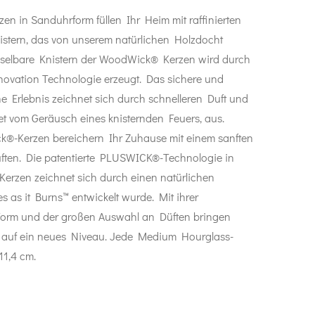
en in Sanduhrform füllen Ihr Heim mit raffinierten
istern, das von unserem natürlichen Holzdocht
hselbare Knistern der WoodWick® Kerzen wird durch
novation Technologie erzeugt. Das sichere und
e Erlebnis zeichnet sich durch schnelleren Duft und
et vom Geräusch eines knisternden Feuers, aus.
-Kerzen bereichern Ihr Zuhause mit einem sanften
ften. Die patentierte PLUSWICK®-Technologie in
rzen zeichnet sich durch einen natürlichen
es as it Burns™ entwickelt wurde. Mit ihrer
Form und der großen Auswahl an Düften bringen
 auf ein neues Niveau. Jede Medium Hourglass-
11,4 cm.