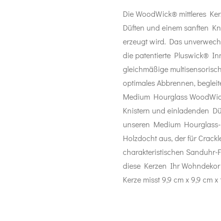
Die WoodWick® mittleres Kerz
Düften und einem sanften Kn
erzeugt wird. Das unverwec
die patentierte Pluswick® In
gleichmäßige multisensorisch
optimales Abbrennen, begleit
Medium Hourglass WoodWick®
Knistern und einladenden Dü
unseren Medium Hourglass-Ke
Holzdocht aus, der für Crackl
charakteristischen Sanduhr-
diese Kerzen Ihr Wohndekor
Kerze misst 9,9 cm x 9,9 cm x 