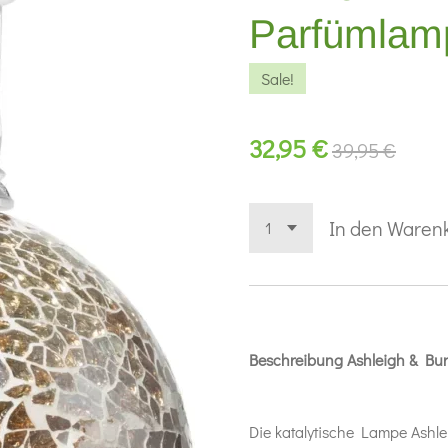
Parfümlamp
Sale!
32,95 €
39,95 €
In den Waren
Beschreibung
Ashleigh & B
Die katalytische Lampe Ashle