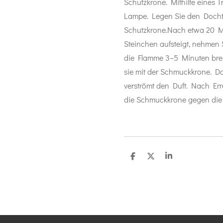
Schutzkrone. Mithilfe eines T
Lampe. Legen Sie den Docht 
Schutzkrone.Nach etwa 20 M
Steinchen aufsteigt, nehmen 
die Flamme 3–5 Minuten bre
sie mit der Schmuckkrone. Da
verströmt den Duft. Nach Err
die Schmuckkrone gegen die S
T
T
T
e
e
e
i
i
i
l
l
l
e
e
e
n
n
n