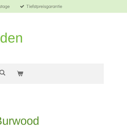
tstage
Tiefstpreisgarantie
rden
Burwood