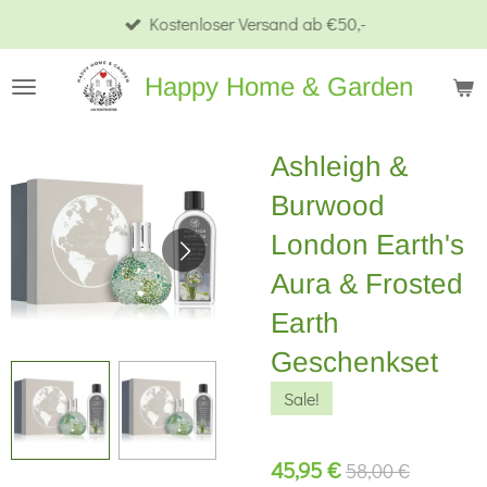
Kostenloser Versand ab €50,-
Zum
Hauptinhalt
Happy Home & Garden
springen
Ashleigh &
Burwood
London Earth's
Aura & Frosted
Earth
Geschenkset
Sale!
45,95 €
58,00 €