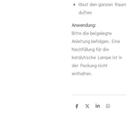
lässt den ganzen Raum
duften
Anwendung:
Bitte die beigelegte
Anleitung befolgen. Eine
Nachfüllung für die
katalytische Lampe ist in
der Packung nicht
enthalten.
T
T
T
T
e
e
e
e
i
i
i
i
l
l
l
l
e
e
e
e