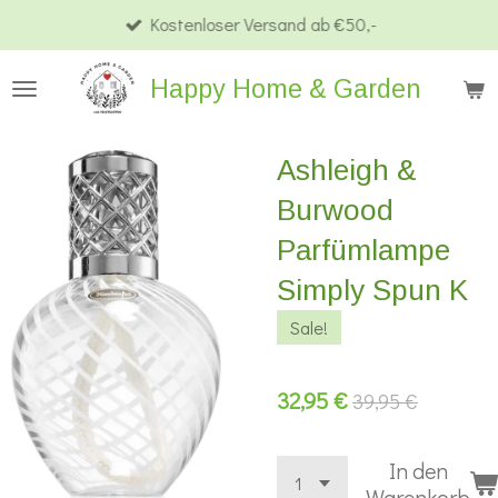
Kostenloser Versand ab €50,-
Zum
Hauptinhalt
Happy Home & Garden
springen
Ashleigh &
Burwood
Parfümlampe
Simply Spun K
Sale!
32,95 €
39,95 €
In den
Warenkorb