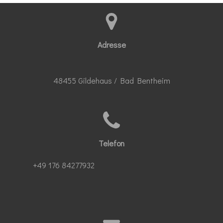
n
n
n
n
Adresse
48455 Gildehaus / Bad Bentheim
Telefon
+49 176 84277932