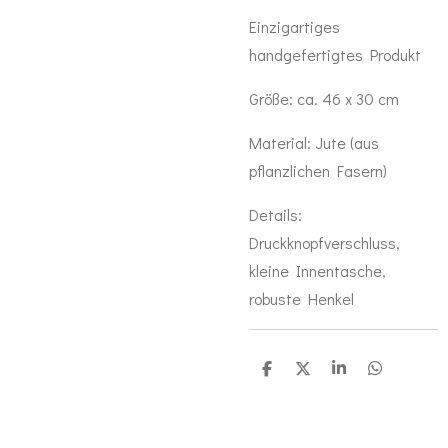
Einzigartiges
handgefertigtes Produkt
Größe: ca. 46 x 30 cm
Material: Jute (aus
pflanzlichen Fasern)
Details:
Druckknopfverschluss,
kleine Innentasche,
robuste Henkel
T
T
T
T
e
e
e
e
i
i
i
i
l
l
l
l
e
e
e
e