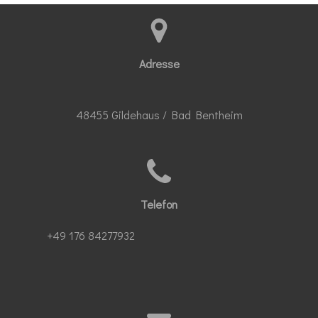
n
n
n
n
Adresse
48455 Gildehaus / Bad Bentheim
Telefon
+49 176 84277932