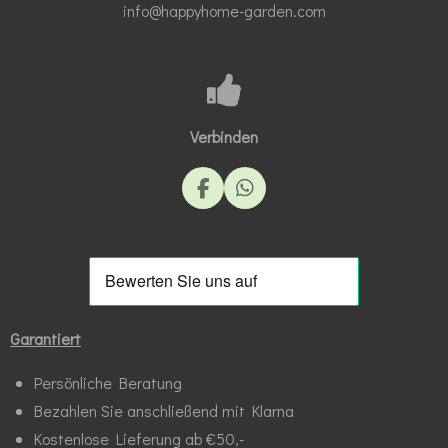
info@happyhome-garden.com
Verbinden
F
W
a
h
c
a
e
t
b
s
o
A
o
p
k
p
Garantiert
Persönliche Beratung
Bezahlen Sie anschließend mit Klarna
Kostenlose Lieferung ab €50,-