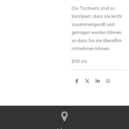
Die Tischsets sind so
konzipiert, dass sie leicht
zusammengerollt und
getragen werden können,
so dass Sie sie überallhin
mitnehmen können.
Ø38 cm
T
T
T
T
e
e
e
e
i
i
i
i
l
l
l
l
e
e
e
e
n
n
n
n