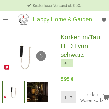
Kostenloser Versand ab €50,-
Zum
Hauptinhalt
Happy Home & Garden
springen
Korken m/Tau
LED Lyon
schwarz
NEU
5,95 €
In den
Warenkorb