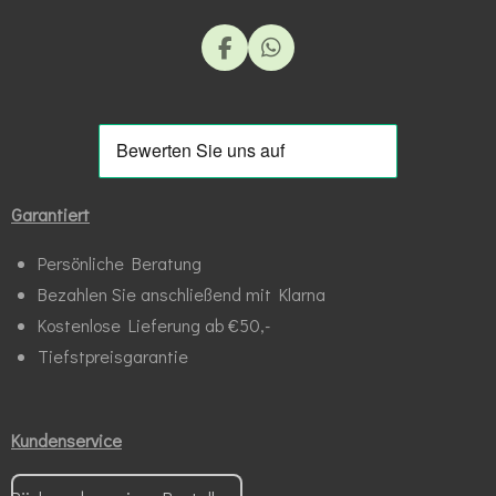
F
W
a
h
c
a
e
t
b
s
o
A
o
p
k
p
Garantiert
Persönliche Beratung
Bezahlen Sie anschließend mit Klarna
Kostenlose Lieferung ab €50,-
Tiefstpreisgarantie
Kundenservice