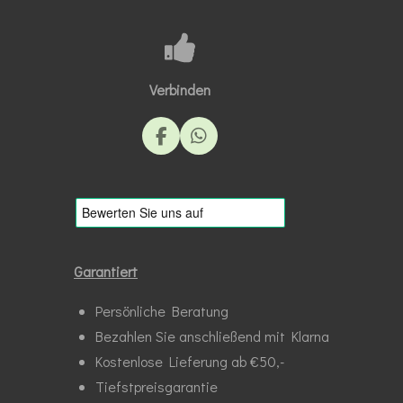
Verbinden
F
W
a
h
c
a
e
t
b
s
o
A
o
p
k
p
Garantiert
Persönliche Beratung
Bezahlen Sie anschließend mit Klarna
Kostenlose Lieferung ab €50,-
Tiefstpreisgarantie