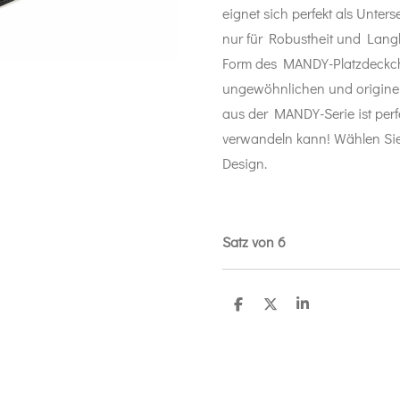
eignet sich perfekt als Unterse
nur für Robustheit und Langl
Form des MANDY-Platzdeckche
ungewöhnlichen und origine
aus der MANDY-Serie ist perf
verwandeln kann! Wählen Si
Design.
Satz von 6
T
T
T
e
e
e
i
i
i
l
l
l
e
e
e
n
n
n