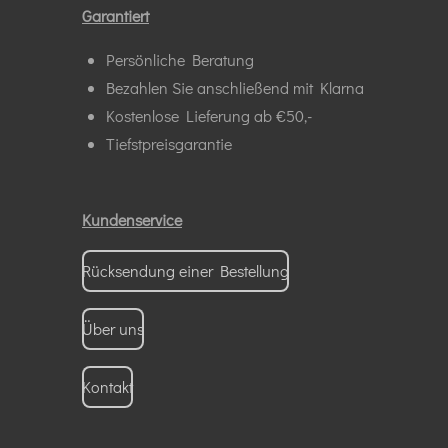
k
p
Garantiert
Persönliche Beratung
Bezahlen Sie anschließend mit Klarna
Kostenlose Lieferung ab €50,-
Tiefstpreisgarantie
Kundenservice
Rücksendung einer Bestellung
Über uns
Kontakt