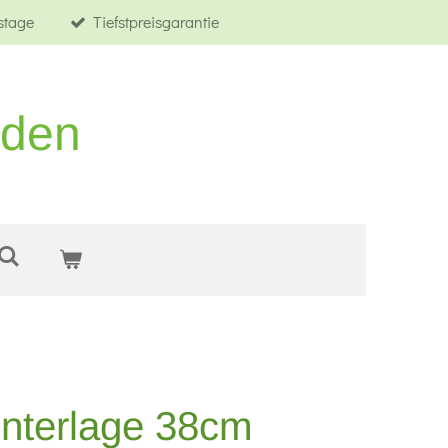
tstage
Tiefstpreisgarantie
rden
unterlage 38cm