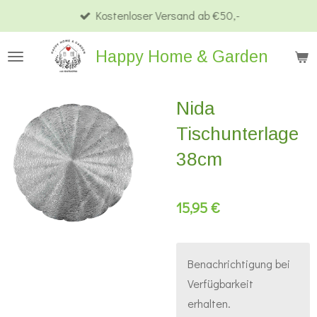
Kostenloser Versand ab €50,-
Zum
Hauptinhalt
Happy Home & Garden
springen
Nida
Tischunterlage
38cm
15,95 €
Benachrichtigung bei
Verfügbarkeit
erhalten.