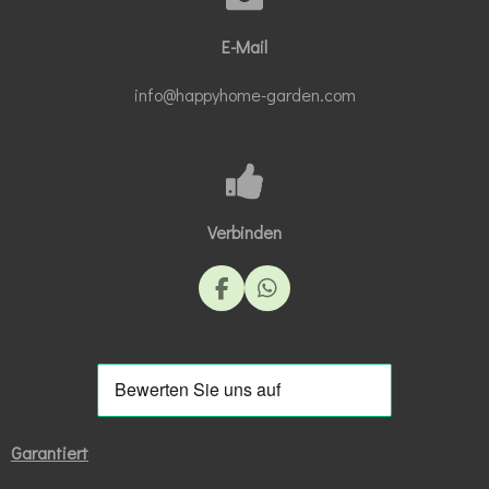
E-Mail
info@happyhome-garden.com
Verbinden
F
W
a
h
c
a
e
t
b
s
o
A
o
p
k
p
Garantiert