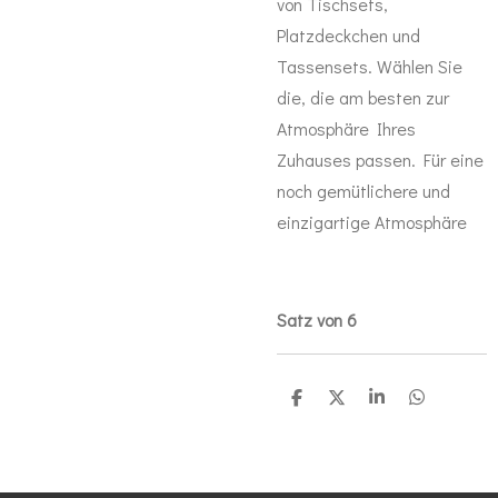
von Tischsets,
Platzdeckchen und
Tassensets. Wählen Sie
die, die am besten zur
Atmosphäre Ihres
Zuhauses passen. Für eine
noch gemütlichere und
einzigartige Atmosphäre
Satz von 6
T
T
T
T
e
e
e
e
i
i
i
i
l
l
l
l
e
e
e
e
n
n
n
n