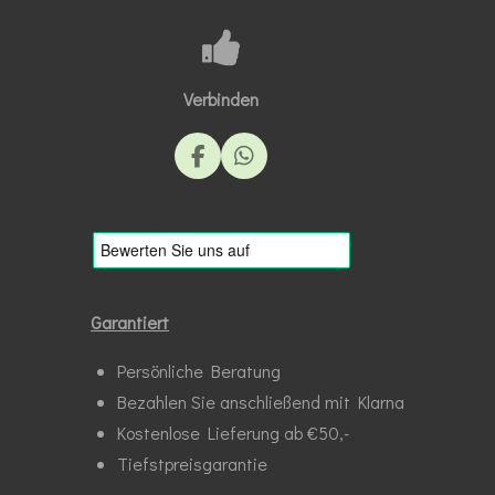
Verbinden
F
W
a
h
c
a
e
t
b
s
o
A
o
p
k
p
Garantiert
Persönliche Beratung
Bezahlen Sie anschließend mit Klarna
Kostenlose Lieferung ab €50,-
Tiefstpreisgarantie