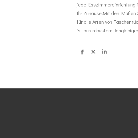
jede Esszimmereinrichtung i
Ihr Zuhause.Mit den Maßen 2
für alle Arten von Taschentü
ist aus robustem, langlebige
T
T
T
e
e
e
i
i
i
l
l
l
e
e
e
n
n
n