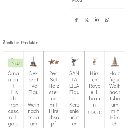
T
T
T
T
e
e
e
e
i
i
i
i
l
l
l
l
e
e
e
e
Ähnliche Produkte
n
n
n
n
NEU
Orna
Dek
2er-
SAN
Hirs
Holz
men
orat
Set
TA
ch
figur
t
ive
Holz
LILA
Royc
Weih
Hirs
Figu
ster
Figu
e L
nach
ch
r
ne
r
brau
tsba
Fran
Weih
mit
Kerz
n
um
cesc
nach
Hirs
enle
mit
13,95 €
o L
tsba
chko
ucht
Hirs
gold
um
pf
er
ch