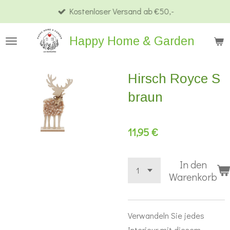
Kostenloser Versand ab €50,-
Zum
Hauptinhalt
Happy Home & Garden
springen
Hirsch Royce S
braun
11,95 €
In den
Warenkorb
Verwandeln Sie jedes
Interieur mit diesem