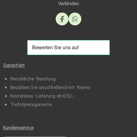
Verbinden
F
W
a
h
c
a
e
t
b
s
o
A
o
p
k
p
Garantiert
Persönliche Beratung
Bezahlen Sie anschließend mit Klarna
Kostenlose Lieferung ab €50,-
Tiefstpreisgarantie
Kundenservice