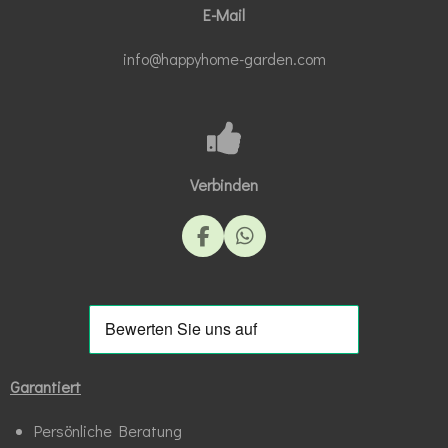
E-Mail
info@happyhome-garden.com
Verbinden
F
W
a
h
c
a
e
t
b
s
o
A
o
p
k
p
Garantiert
Persönliche Beratung