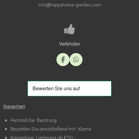
info@happyhome-garden.com
Verbinden
F
W
a
h
c
a
e
t
b
s
o
A
o
p
k
p
Garantiert
Persönliche Beratung
Bezahlen Sie anschließend mit Klarna
Kostenlose Lieferung ab €50,-