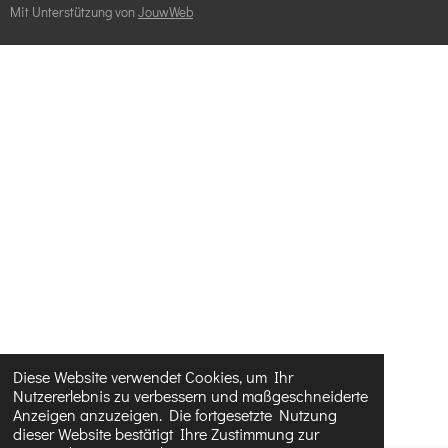
g
s
Mit Unterstützung von
JouwWeb
e
:
n
4
d
.
e
n
0
8
5
7
1
4
2
8
5
7
Diese Website verwendet Cookies, um Ihr
Nutzererlebnis zu verbessern und maßgeschneiderte
1
Anzeigen anzuzeigen. Die fortgesetzte Nutzung
4
dieser Website bestätigt Ihre Zustimmung zur