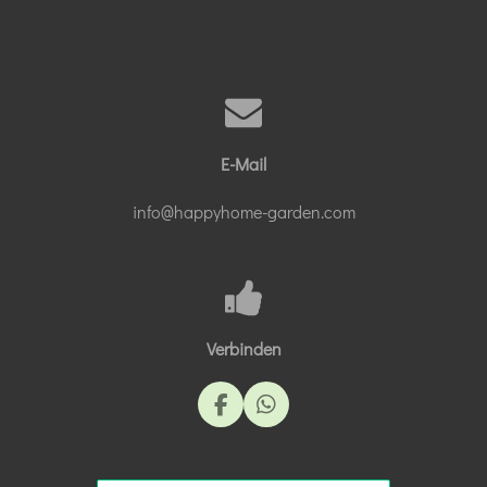
E-Mail
info@happyhome-garden.com
Verbinden
F
W
a
h
c
a
e
t