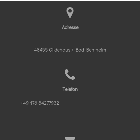
n
n
n
n
Adresse
48455 Gildehaus / Bad Bentheim
Telefon
+49 176 84277932