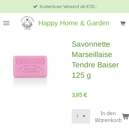
Kostenloser Versand ab €50,-
Zum
Hauptinhalt
Happy Home & Garden
springen
Savonnette
Marseillaise
Tendre Baiser
125 g
3,95 €
In den
Warenkorb