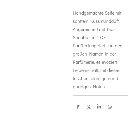
Handgemachte Seife mit
sanftem Kussmundduft.
Angereichert mit Bio-
Sheabutter. 4 Oz.
Parfüm inspiriert von den
großen Namen in der
Parfümerie, es evoziert
Leidenschaft, mit diesen
frischen, blumigen und
pudrigen Noten.
T
T
T
T
e
e
e
e
i
i
i
i
l
l
l
l
e
e
e
e