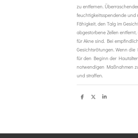
zu entfernen. Überraschender
feuchtigkeitsspendende und n
Fähigkeit, den Talg im Gesich
abgestorbene Zellen entfernt
für Akne sind. Bei empfindlic
Gesichtsrötungen. Wenn die H
für den Beginn der Hautalteru
notwendigen Maßnahmen zu er
und straffen.
T
T
T
e
e
e
i
i
i
l
l
l
e
e
e
n
n
n