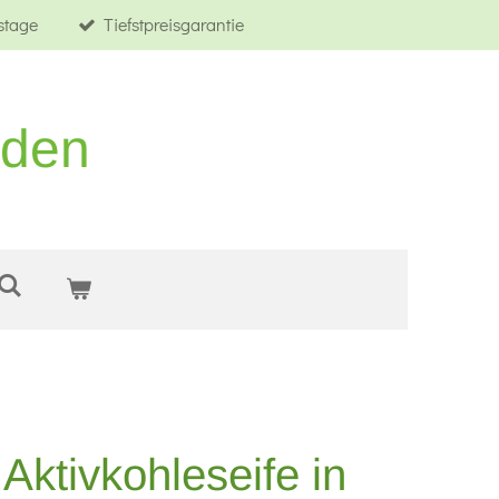
tstage
Tiefstpreisgarantie
rden
 Aktivkohleseife in