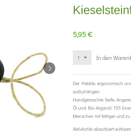
Kieselstein
5,95 €
In den Waren
Der Pebble, ergonomisch und 
aufzuhängen.
Handgemachte Seife. Angereic
Öl und Bio-Arganöl. 155 Gramm
Menschen mit fettiger und z
Aktivkohle absorbiert wirksa