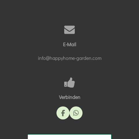
E-Mail
info@happyhome-garden.com
Verbinden
F
W
a
h
c
a
e
t