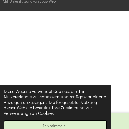
s
Mit Unterstützung von
JouwWeb
e
:
n
4
d
.
e
n
0
8
5
7
1
4
2
8
Diese Website verwendet Cookies, um Ihr
5
Nutzererlebnis zu verbessern und maßgeschneiderte
Anzeigen anzuzeigen. Die fortgesetzte Nutzung
7
dieser Website bestätigt Ihre Zustimmung zur
1
Verwendung von Cookies.
4
Ich stimme zu
E-Mail
Karte
3