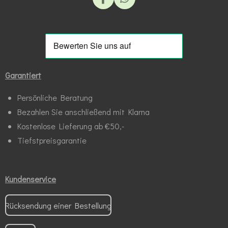
F
W
a
h
c
a
e
t
b
s
o
A
o
p
k
p
Garantiert
Persönliche Beratung
Bezahlen Sie anschließend mit Klarna
Kostenlose Lieferung ab €50,-
Tiefstpreisgarantie
Kundenservice
Rücksendung einer Bestellung