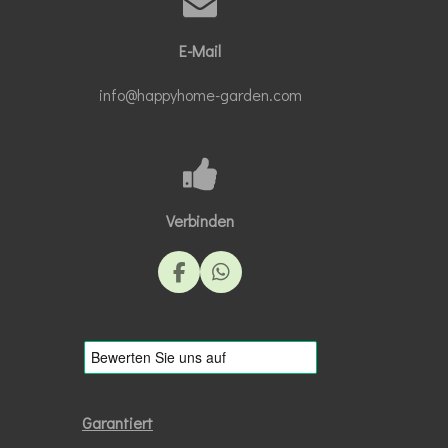
E-Mail
info@happyhome-garden.com
Verbinden
F
W
a
h
c
a
e
t
b
s
o
A
o
p
k
p
Garantiert