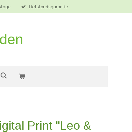
tstage
Tiefstpreisgarantie
rden
gital Print "Leo &