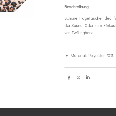
Beschreibung
Schöne Tragetasche, ideal f
der Sauna. Oder zum Einkau
von Zwillingherz
Material:
Polyester 70%
T
T
T
e
e
e
i
i
i
l
l
l
e
e
e
n
n
n