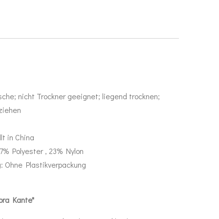
che; nicht Trockner geeignet; liegend trocknen;
 ziehen
lt in China
7% Polyester , 23% Nylon
g: Ohne Plastikverpackung
ebra Kante"