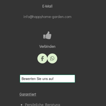
E-Mail
info@happyhome-garden.com
Verbinden
F
W
a
h
c
a
e
t
b
s
o
A
o
p
k
p
Garantiert
Persönliche Beratung