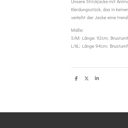
Unsere Strickjacke mit Anim
Kleidungsstück, das in keiner
verleiht der Jacke eine tren
Maße:
S/M: Länge: 92cm; Brustum
L/XL: Länge 94cm; Brustumf
T
T
T
e
e
e
i
i
i
l
l
l
e
e
e
n
n
n