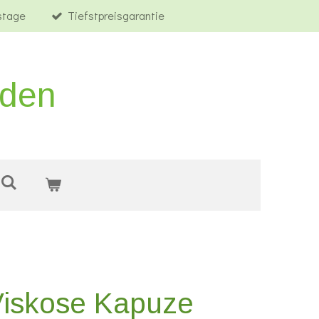
tstage
Tiefstpreisgarantie
rden
Viskose Kapuze