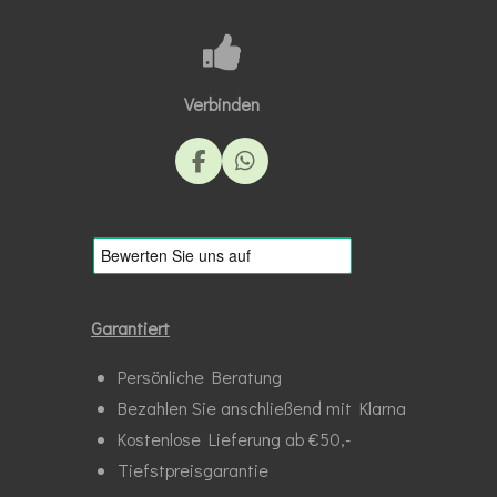
Verbinden
F
W
a
h
c
a
e
t
b
s
o
A
o
p
k
p
Garantiert
Persönliche Beratung
Bezahlen Sie anschließend mit Klarna
Kostenlose Lieferung ab €50,-
Tiefstpreisgarantie