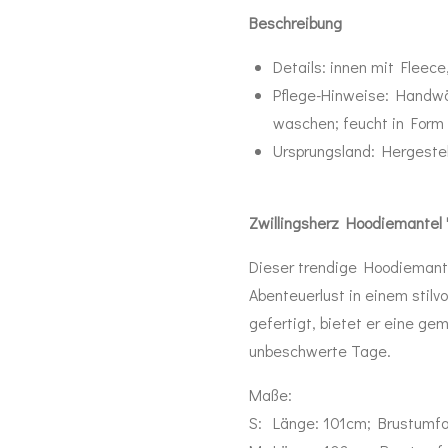
Beschreibung
Details:
innen mit Fleece
Pflege-Hinweise:
Handwäs
waschen; feucht in Form
Ursprungsland:
Hergestel
Zwillingsherz Hoodiemantel 
Dieser trendige Hoodiemantel
Abenteuerlust in einem stil
gefertigt, bietet er eine g
unbeschwerte Tage.
Maße:
S: Länge: 101cm; Brustumfa