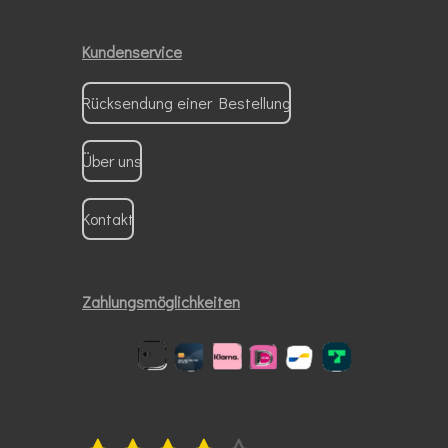
Kundenservice
Rücksendung einer Bestellung
Über uns
Kontakt
Zahlungsmöglichkeiten
B