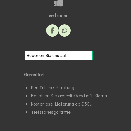
Verbinden
F
W
a
h
c
a
e
t
b
s
o
A
o
p
k
p
Garantiert
Persönliche Beratung
Bezahlen Sie anschließend mit Klarna
Kostenlose Lieferung ab €50,-
Tiefstpreisgarantie