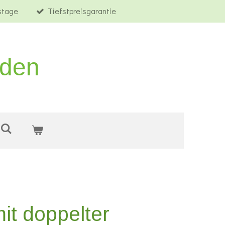
tstage
Tiefstpreisgarantie
rden
t doppelter