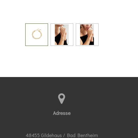
Adresse
48455 Gildehaus / Bad Bentheim