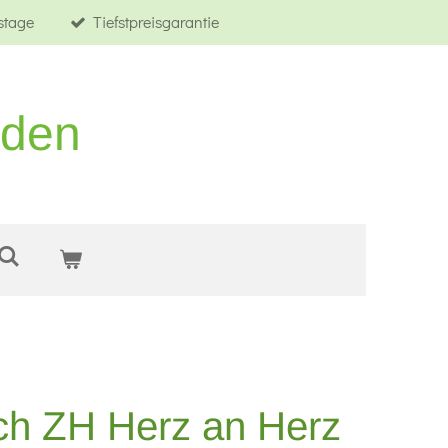
tstage
Tiefstpreisgarantie
rden
ch ZH Herz an Herz