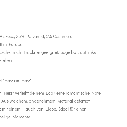
 Viskose, 25% Polyamid, 5% Cashmere
lt in Europa
che; nicht Trockner geeignet; bügelbar; auf links
ziehen
H "Herz an Herz"
n Herz" verleiht deinem Look eine romantische Note
. Aus weichem, angenehmem Material gefertigt,
nz mit einem Hauch von Liebe. Ideal für einen
chelige Momente.