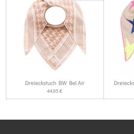
Dreieckstuch BW Bel Air
Dreieck
44,95 €