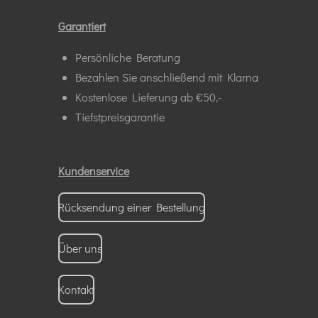
o
p
k
p
Garantiert
Persönliche Beratung
Bezahlen Sie anschließend mit Klarna
Kostenlose Lieferung ab €50,-
Tiefstpreisgarantie
Kundenservice
Rücksendung einer Bestellung
Über uns
Kontakt