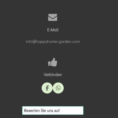
E-Mail
info@happyhome-garden.com
Verbinden
F
W
a
h
c
a
e
t
b
s
o
A