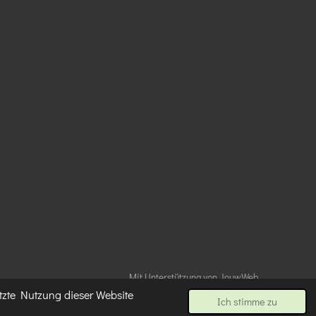
Mit Unterstützung von
JouwWeb
tzte Nutzung dieser Website
Ich stimme zu