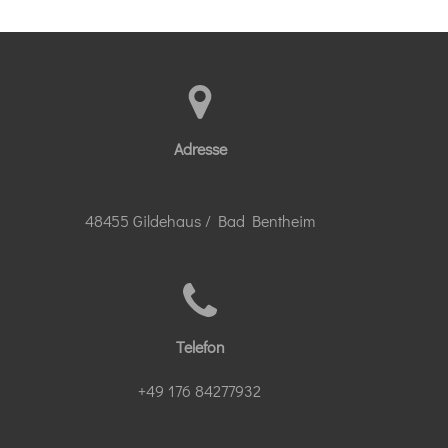
Adresse
48455 Gildehaus / Bad Bentheim
Telefon
+49 176 84277932