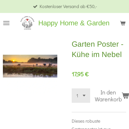
Kostenloser Versand ab €50,-
Zum
Hauptinhalt
Happy Home & Garden
springen
Garten Poster -
Kühe im Nebel
17,95 €
In den
Warenkorb
Dieses robuste
Gartenposter ist aus