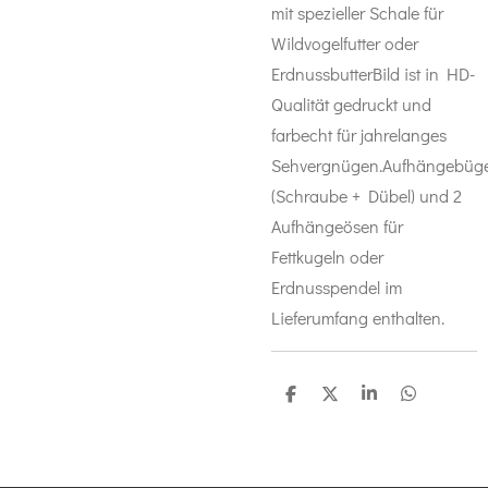
mit spezieller Schale für
Wildvogelfutter oder
ErdnussbutterBild ist in HD-
Qualität gedruckt und
farbecht für jahrelanges
Sehvergnügen.Aufhängebüge
(Schraube + Dübel) und 2
Aufhängeösen für
Fettkugeln oder
Erdnusspendel im
Lieferumfang enthalten.
T
T
T
T
e
e
e
e
i
i
i
i
l
l
l
l
e
e
e
e
n
n
n
n