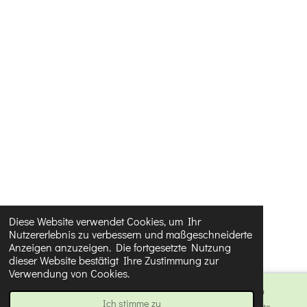
n
0
8
5
7
1
4
2
8
5
7
1
4
Diese Website verwendet Cookies, um Ihr
Nutzererlebnis zu verbessern und maßgeschneiderte
3
Anzeigen anzuzeigen. Die fortgesetzte Nutzung
S
dieser Website bestätigt Ihre Zustimmung zur
Verwendung von Cookies.
t
e
Ich stimme zu
E-Mail
Karte